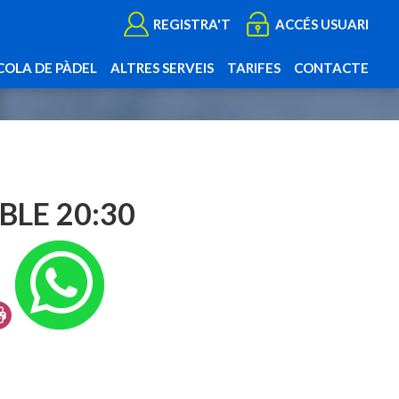
REGISTRA'T
ACCÉS USUARI
COLA DE PÀDEL
ALTRES SERVEIS
TARIFES
CONTACTE
BLE 20:30