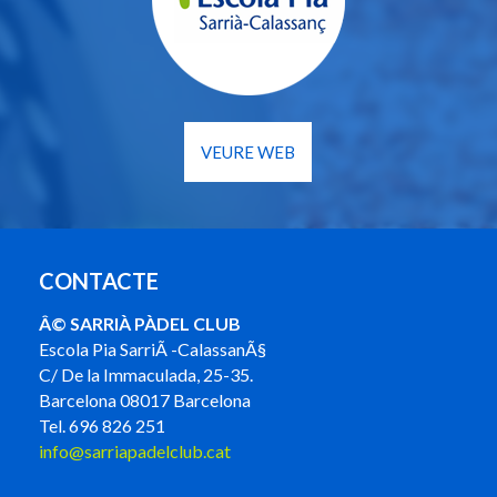
VEURE WEB
CONTACTE
Â© SARRIÀ PÀDEL CLUB
Escola Pia SarriÃ -CalassanÃ§
C/ De la Immaculada, 25-35.
Barcelona 08017 Barcelona
Tel. 696 826 251
info@sarriapadelclub.cat