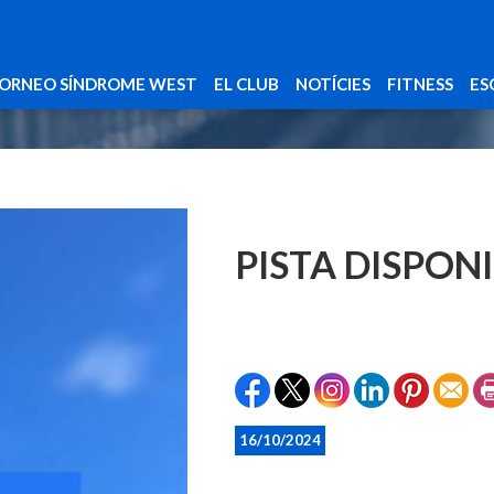
ORNEO SÍNDROME WEST
EL CLUB
NOTÍCIES
FITNESS
ES
PISTA DISPONI
16/10/2024