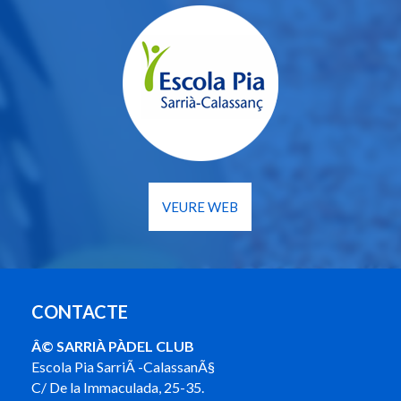
VEURE WEB
CONTACTE
Â© SARRIÀ PÀDEL CLUB
Escola Pia SarriÃ -CalassanÃ§
C/ De la Immaculada, 25-35.