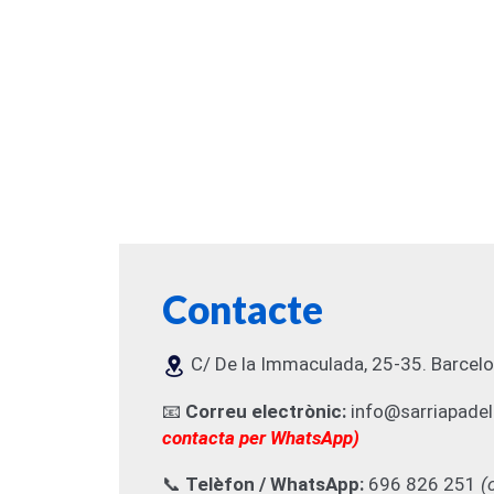
Contacte
C/ De la Immaculada, 25-35. Barcel
📧
Correu electrònic:
info@sarriapadel
contacta per WhatsApp)
📞
Telèfon / WhatsApp:
696 826 251
(