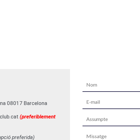
ona 08017 Barcelona
club.cat
(preferiblement
opció preferida)